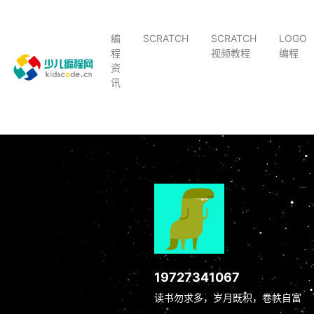
编
SCRATCH
SCRATCH
LOGO
程
视频教程
编程
资
讯
19727341067
读书勿求多，岁月既积，卷帙自富