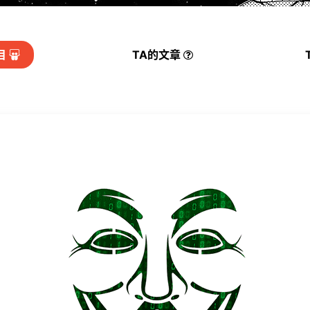
目
TA的
文章