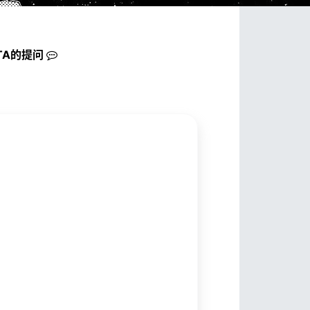
TA的
提问