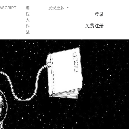
ASCRIPT
编
发现更多
登录
程
大
免费注册
作
战