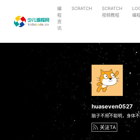
编
SCRATCH
SCRATCH
LO
程
视频教程
编
资
讯
huaseven0527
脑子不用不聪明，身体不
关注TA