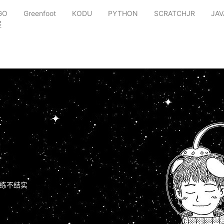
GO
Greenfoot
KODU
PYTHON
SCRATCHJR
JAV
程
练不结实