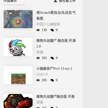
作品展示
我也要上传
用Scratch模拟台风动态气
象图
中国少儿编程网
130
0
植物大战僵尸 融合版 开源
2.0
普僵
165
0
小猫躲丧尸Pro1.13-try-2
QQELB
205
0
植物大战僵尸融合版 开源
普僵