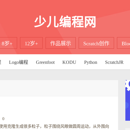
少儿编程网
8岁+
12岁+
作品展示
Scratch创作
Bl
程
Logo编程
Greenfoot
KODU
Python
ScratchJR
0
使用克隆生成很多粒子，粒子围绕风眼做圆周运动，从外围向