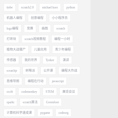
tiobe
scratch2.0
michael kors
python
机器人编程
创意编程
小小程序员
logo编程
竞赛
画图
scratch
打砖块
scratch视频教程
编程一小时
植物大战僵尸
儿童应用
青少年编程
传感器
我的世界
Tynker
演讲
scratchjr
树莓派
公开课
编程大作战
思维导图
编程在行动
javascript
swift
codemonkey
STEM
展览会议
sparki
scratch算法
Greenfoot
计算机科学速成课
pygame
codeorg