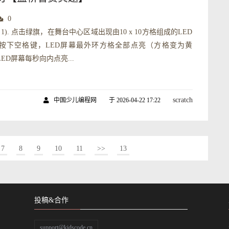
0
1). 点击绿旗，在舞台中心区域出现由10 x 10方格组成的LED
). 按下空格键，LED屏幕最外环方格全部点亮（方格变为黄
 LED屏幕每秒向内点亮...
scratch
中国少儿编程网
于 2026-04-22 17:22
7
8
9
10
11
>>
13
投稿&合作
support@kidscode.cn