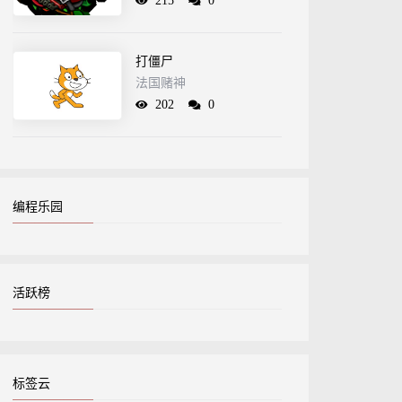
215
0
打僵尸
法国赌神
202
0
编程乐园
活跃榜
标签云