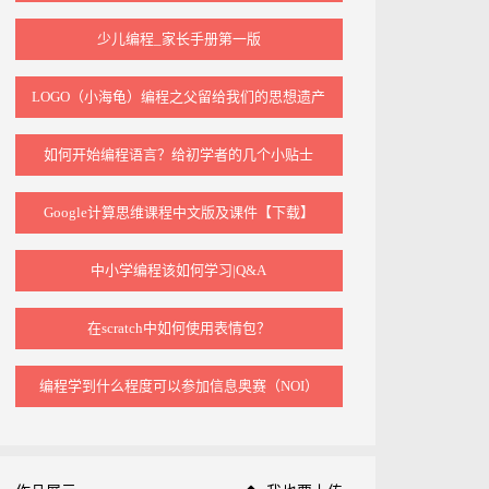
少儿编程_家长手册第一版
LOGO（小海龟）编程之父留给我们的思想遗产
如何开始编程语言？给初学者的几个小贴士
Google计算思维课程中文版及课件【下载】
中小学编程该如何学习|Q&A
在scratch中如何使用表情包？
编程学到什么程度可以参加信息奥赛（NOI）