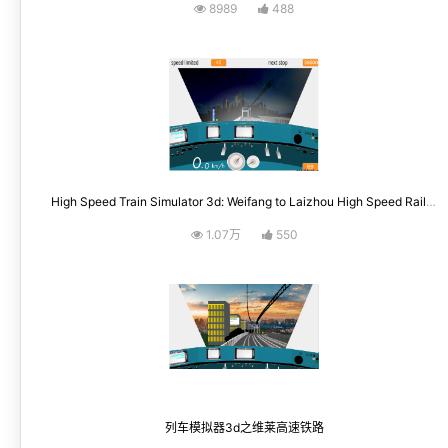
8989
488
High Speed ​​Train Simulator 3d: Weifang to Laizhou High Speed ​​Railway
1.07万
550
列车模拟器3d之维莱高速铁路