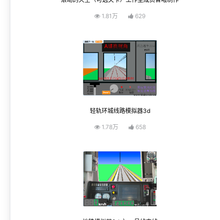
1.81万
629
轻轨环城线路模拟器3d
1.78万
658