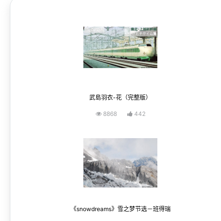
武島羽衣-花（完整版）
8868
442
《snowdreams》雪之梦节选－班得瑞