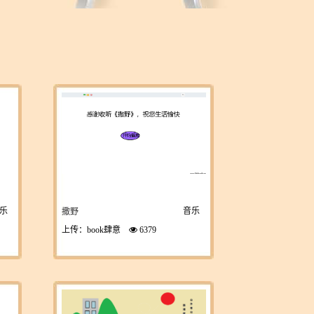
乐
音乐
撒野
上传：book肆意
6379