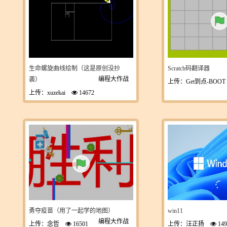
生命螺旋曲线绘制（这是原创没抄
Scratch码翻译器
编程大作战
袭）
上传：Get到点-BOO
上传：xuzekai
14672
勇夺疫苗（用了一起学的地图）
win11
编程大作战
上传：念哲
16501
上传：汪正扬
149