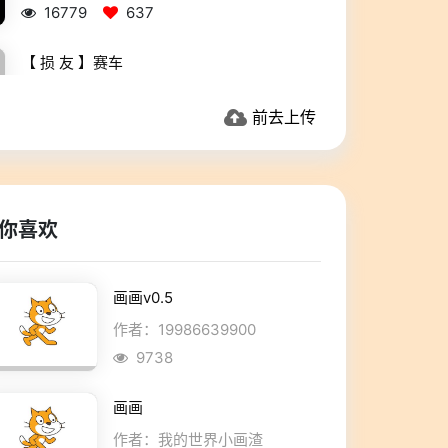
16779
637
【 损 友 】赛车
前去上传
16945
639
你喜欢
画画v0.5
作者：19986639900
9738
画画
作者：我的世界小画渣