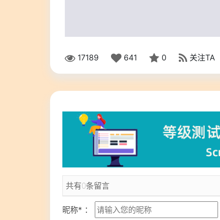
17189
641
0
关注TA
共有0条留言
昵称* ：