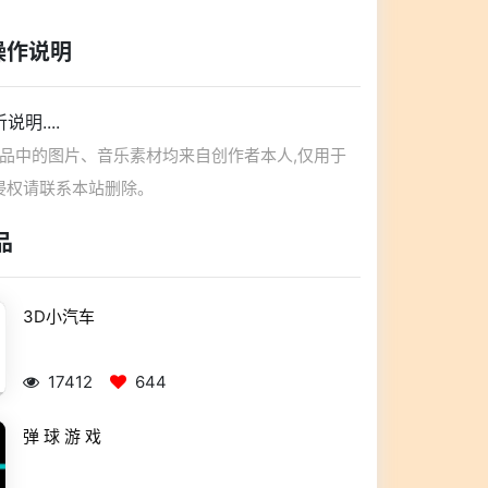
操作说明
明....
作品中的图片、音乐素材均来自创作者本人,仅用于
侵权请联系本站删除。
品
3D小汽车
17412
644
弹 球 游 戏