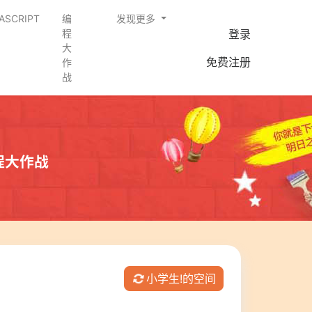
ASCRIPT
编
发现更多
登录
程
大
免费注册
作
战
程大作战
小学生!的空间