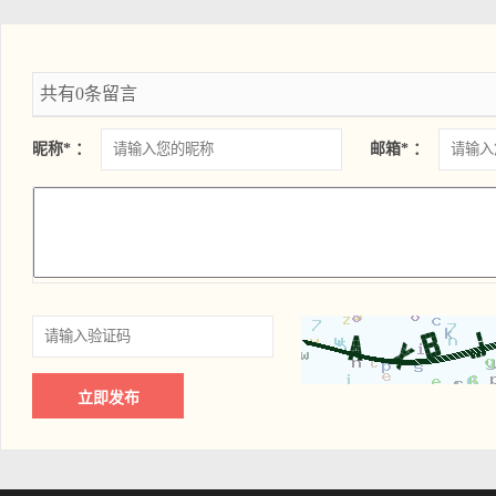
共有0条留言
昵称* ：
邮箱* ：