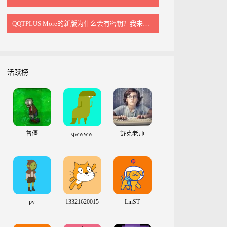
QQTPLUS More的新版为什么会有密钥？我来讲讲
活跃榜
普僵
qwwww
舒克老师
py
13321620015
LinST