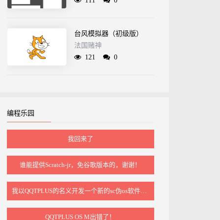
111
0
台风模拟器（初级版）
法国赌神
121
0
编程乐园
我回来了
谁能提供Scratch‑jr，免谷歌版本的，谢谢！
我以QQTPLUS的名义开发一个新的sc伪os软件标准
QQTPLUS OS M出错了！