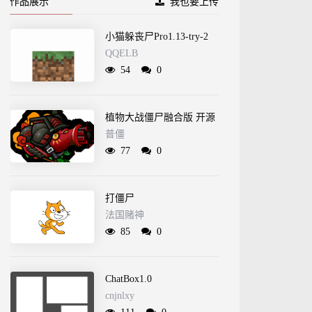
作品展示
我也要上传
小猫躲丧尸Pro1.13-try-2
QQELB
54
0
植物大战僵尸融合版 开源
普僵
77
0
打僵尸
法国赌神
85
0
ChatBox1.0
cnjnlxy