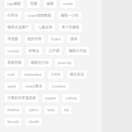
logo编程
竞赛
画图
scratch
打砖块
scratch视频教程
编程一小时
植物大战僵尸
儿童应用
青少年编程
传感器
我的世界
Tynker
演讲
scratchjr
树莓派
公开课
编程大作战
思维导图
编程在行动
javascript
swift
codemonkey
STEM
展览会议
sparki
scratch算法
Greenfoot
计算机科学速成课
pygame
codeorg
thinkfun
sphero
kodu
isla
livecode
robolab