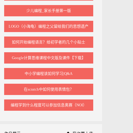
少儿编程_家长手册第一版
LOGO（小海龟）编程之父留给我们的思想遗产
如何开始编程语言？给初学者的几个小贴士
Google计算思维课程中文版及课件【下载】
中小学编程该如何学习|Q&A
在scratch中如何使用表情包？
编程学到什么程度可以参加信息奥赛（NOI）