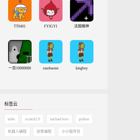
TT0401
FYIGYI
法国赌神
一百10000000
xiaobaomc
kingboy
标签云
tiobe
scratch2.0
michael kors
python
机器人编程
创意编程
小小程序员