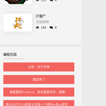
153
0
打僵尸
法国赌神
144
0
编程乐园
公告：关于开源
我回来了
谁能提供Scratch‑jr，免谷歌版本的，谢谢！
我以QQTPLUS的名义开发一个新的sc伪os软件标准