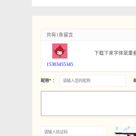
共有1条留言
下载下来字体是重
15303455345
昵称* ：