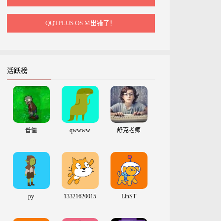
QQTPLUS OS M出错了！
活跃榜
普僵
qwwww
舒克老师
py
13321620015
LinST