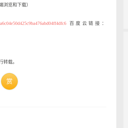
端浏览和下载）
/0a6c04e50d425c9ba476abd04ff4dfc6
百度云链接：
行转载。
赏