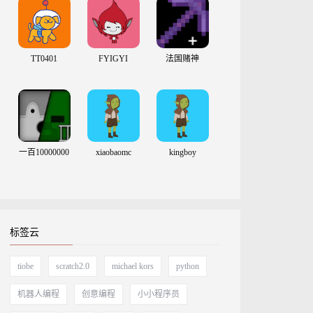
TT0401
FYIGYI
法国赌神
一百10000000
xiaobaomc
kingboy
标签云
tiobe
scratch2.0
michael kors
python
机器人编程
创意编程
小小程序员