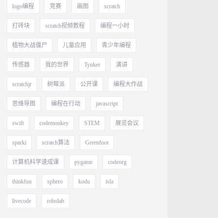
logo编程
竞赛
画图
scratch
打砖块
scratch视频教程
编程一小时
植物大战僵尸
儿童应用
青少年编程
传感器
我的世界
Tynker
演讲
scratchjr
树莓派
公开课
编程大作战
思维导图
编程在行动
javascript
swift
codemonkey
STEM
展览会议
sparki
scratch算法
Greenfoot
计算机科学速成课
pygame
codeorg
thinkfun
sphero
kodu
isla
livecode
robolab