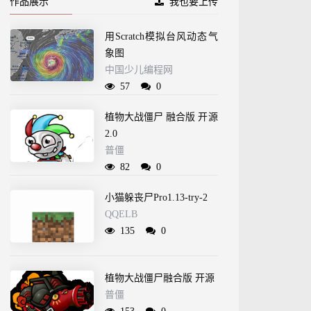
作品展示
我也要上传
用Scratch模拟台风动态气
象图
中国少儿编程网
57
0
植物大战僵尸 融合版 开源
2.0
普僵
82
0
小猫躲丧尸Pro1.13-try-2
QQELB
135
0
植物大战僵尸融合版 开源
普僵