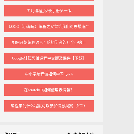
少儿编程_家长手册第一版
LOGO（小海龟）编程之父留给我们的思想遗产
如何开始编程语言？给初学者的几个小贴士
Google计算思维课程中文版及课件【下载】
中小学编程该如何学习|Q&A
在scratch中如何使用表情包？
编程学到什么程度可以参加信息奥赛（NOI）