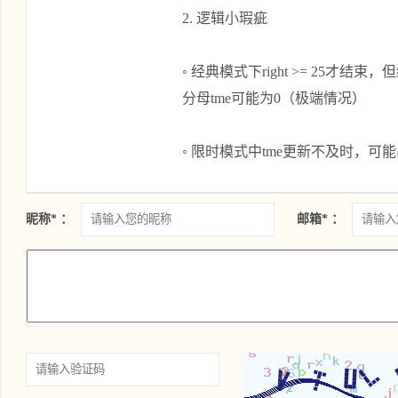
        if (r == ch - '0') // 按键正确

2. 逻辑小瑕疵
        {

            right++;

◦ 经典模式下right >= 25才结束
            print(r, "green");

分母tme可能为0（极端情况）
            usleep(100000);

            tme = time(0) - start;

◦ 限时模式中tme更新不及时，可
            cout << "    已用时: " << tme << " s  " << endl;

            cout << "    按键数: " << right << " 次  "<< endl;

昵称* ：
邮箱* ：
        }

        else // 按键错误

        {

            tme = time(0) - start;

            cout << "\033c" << flush;

            print(ch-'0', "red");

            usleep(100000);
