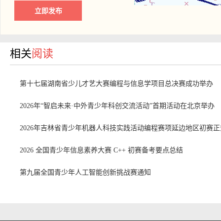
            cout << "    ==== GAME OVER! ====" << endl;

            usleep(500000);

            break;

相关
阅读
        }

    }

    // 游戏总结

第十七届湖南省少儿才艺大赛编程与信息学项目总决赛成功举办
    cout << "\033c" << flush;

2026年“智启未来·中外青少年科创交流活动”首期活动在北京举办
    cout << "    ==== 总结 ====" << endl;

    cout << "    总用时: " << tme << " s" << endl;

2026年吉林省青少年机器人科技实践活动编程赛项延边地区初赛
    cout << "    按键数: " << right << " 次" << endl;

2026 全国青少年信息素养大赛 C++ 初赛备考要点总结
    cout << "    手 速: " << 1.0*right/tme << " 次/s" << endl;

    cout << "    ==============" << endl;

第九届全国青少年人工智能创新挑战赛通知
    cout << "    按回车开始新游戏..." << endl;

    getchar();

}
