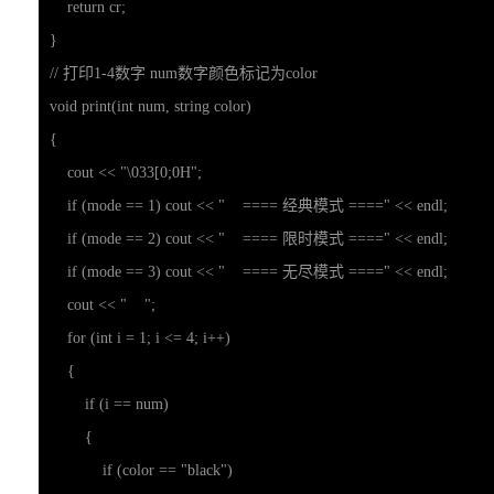
    return cr;

}

// 打印1-4数字 num数字颜色标记为color

void print(int num, string color) 

{

    cout << "\033[0;0H";

    if (mode == 1) cout << "    ==== 经典模式 ====" << endl;

    if (mode == 2) cout << "    ==== 限时模式 ====" << endl;

    if (mode == 3) cout << "    ==== 无尽模式 ====" << endl;

    cout << "    ";

    for (int i = 1; i <= 4; i++)

    {

        if (i == num)

        {

            if (color == "black")
