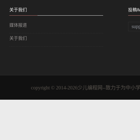
int main()

关于我们
投稿
{

    while (true)

媒体报道
sup
    {

关于我们
        intro();

        char ch = getch();

        if (ch >= '1' && ch <= '3')

        {

            mode = ch - '0'; // 设定模式

copyright © 2014-2026少儿编程网--
            game();

        }

        else if (ch == 27) // ESC的ascii是27

        {

            cout << "    退出游戏！" << endl;

            break;
