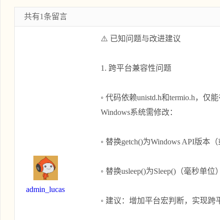
    srand(time(0));

共有1条留言
    int right = 0; // 按键次数

    int start = time(0); // 开始时间

⚠️ 已知问题与改进建议
    int tme = time(0) - start; // 已用时

    cout << "\033c" << flush;

1. 跨平台兼容性问题
    while (true)

    {

◦ 代码依赖unistd.h和termio.h，
        // 结束游戏 1.经典模式 25次 2.限时模式 30s

Windows系统需修改：
        if (mode == 1 && right >= 25) break;

        if (mode == 2 && tme >= 30) break;

◦ 替换getch()为Windows API版本（
        // 生成随机数

        int r = rand() % 4 + 1;

◦ 替换usleep()为Sleep()（毫秒单位
        print(r, "black");

admin_lucas
        // 获取按键

◦ 建议：增加平台宏判断，实现跨
        char ch = getch();
