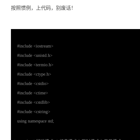
按照惯例，上代码，别废话！
#include <iostream>

#include <unistd.h>

#include <termio.h>

#include <ctype.h>

#include <cstdio>

#include <ctime>

#include <cstdlib>

#include <cstring>

using namespace std;