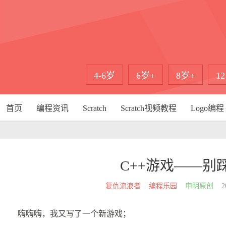
4-6岁
6岁+
8岁+
1
首页
编程资讯
Scratch
Scratch视频教程
Logo编程
C++游戏——别
复仇流浪者
编程乐园
申明原创
2
嗨嗨嗨，我又写了一个新游戏；