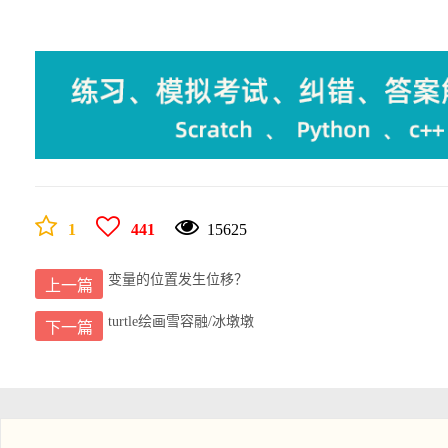
    cout << "\033c" << flush;

    cout << "    =========================================
    cout << "    测测你的手速！别踩白块！" << endl;

    cout << "    开始后，你需要用最快的速度按下黑色数字按键。" << 
    cout << "    游戏共有 3 种模式: 1.经典模式 2.限时模式 3.无尽模式" 
    cout << "    1.经典模式: 在最短时间内完成25次按键任务" << endl
    cout << "    2.限时模式: 在30s内完成尽可能多的按键任务" << end
    cout << "    3.无尽模式: 不限时，按错为止" << endl;

1
441
15625
    cout << "    准备好了嘛？" << endl;

变量的位置发生位移？
    cout << "    按下对应数字(1~3)我们就开始了~" << endl;

上一篇
    cout << "    *注意：请将输入法改为英文！" << endl;

turtle绘画雪容融/冰墩墩
下一篇
    cout << "    =========================================
}

void game() // 游戏进程

{
