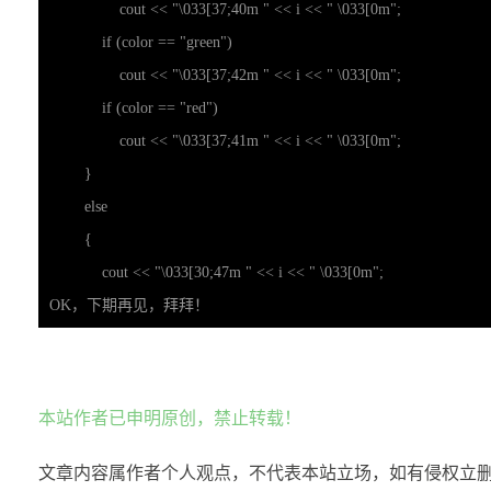
                cout << "\033[37;40m " << i << " \033[0m";

            if (color == "green")

                cout << "\033[37;42m " << i << " \033[0m";

            if (color == "red")

                cout << "\033[37;41m " << i << " \033[0m";

        }

        else

        {

            cout << "\033[30;47m " << i << " \033[0m";

        }

OK，下期再见，拜拜！
    }

    cout << endl;

}

本站作者已申明原创，禁止转载！
void intro() // 规则介绍

{

文章内容属作者个人观点，不代表本站立场，如有侵权立