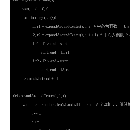
def longestPalindrome(s):

	start, end = 0, 0

	for i in range(len(s)):

		l1, r1 = expandAroundCenter(s, i, i)  # 中心为奇数      b a b

		l2, r2 = expandAroundCenter(s, i, i + 1)  # 中心为偶数  b aa b

		if r1 - l1 > end - start:

			start, end = l1, r1

		if r2 - l2 > end - start:

			start, end = l2, r2

	return s[start:end + 1]

def expandAroundCenter(s, l, r):

	while l >= 0 and r < len(s) and s[l] == s[r]:  # 字母相同，继续扩展

		l -= 1

		r += 1
