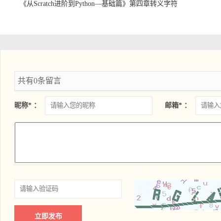
《从Scratch进阶到Python—基础篇》第四章转义字符
共有0条留言
昵称* ：
邮箱* ：