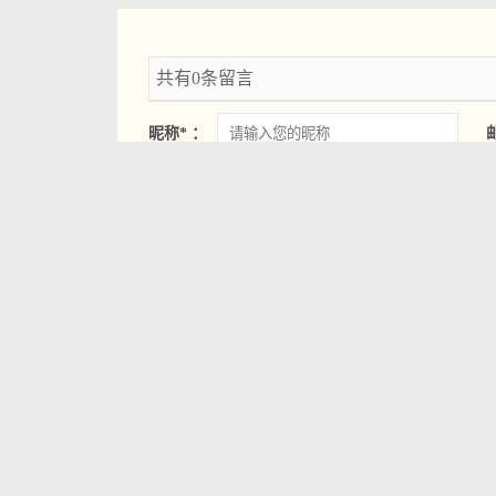
共有0条留言
昵称* ：
相关
阅读