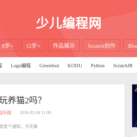
少儿编程网
8岁+
12岁+
作品展示
Scratch创作
Bl
程
Logo编程
Greenfoot
KODU
Python
ScratchJR
玩养猫2吗？
程乐园
2026-02-04 11:09
就发个通知，今天做