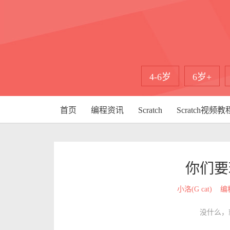
4-6岁
6岁+
首页
编程资讯
Scratch
Scratch视频教
你们要
小洛(G cat)
编
没什么，