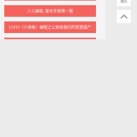
少儿编程_家长手册第一版
LOGO（小海龟）编程之父留给我们的思想遗产
如何开始编程语言？给初学者的几个小贴士
Google计算思维课程中文版及课件【下载】
中小学编程该如何学习|Q&A
在scratch中如何使用表情包？
编程学到什么程度可以参加信息奥赛（NOI）