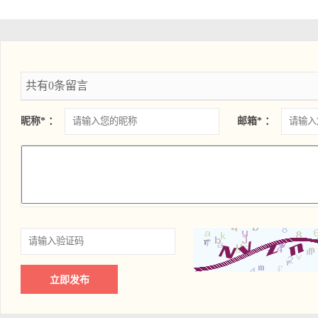
共有0条留言
昵称* ：
邮箱* ：