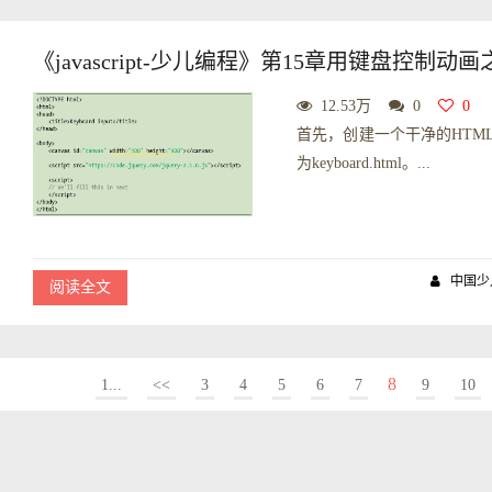
《javascript-少儿编程》第15章用键盘控制动
12.53万
0
0
首先，创建一个干净的HTM
为keyboard.html。...
中国少
阅读全文
8
1...
<<
3
4
5
6
7
9
10