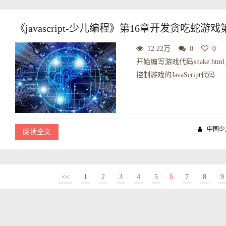
《javascript-少儿编程》第16章开发贪吃蛇游戏
12.22万
0
0
开始编写游戏代码snake.htm
控制游戏的JavaScript代码...
中国少
阅读全文
6
<<
1
2
3
4
5
7
8
9